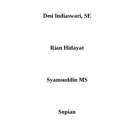
Kaur Perencanaan
Desi Indiaswari, SE
Kasi Pemerintahan
Rian Hidayat
kasi Kesejahteraan
Syamsuddin MS
Kasi Pelayanan
Sopian
Kepala Dusun Langgadung