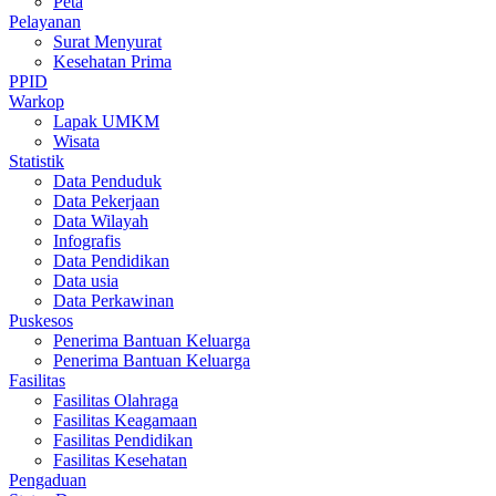
Peta
Pelayanan
Surat Menyurat
Kesehatan Prima
PPID
Warkop
Lapak UMKM
Wisata
Statistik
Data Penduduk
Data Pekerjaan
Data Wilayah
Infografis
Data Pendidikan
Data usia
Data Perkawinan
Puskesos
Penerima Bantuan Keluarga
Penerima Bantuan Keluarga
Fasilitas
Fasilitas Olahraga
Fasilitas Keagamaan
Fasilitas Pendidikan
Fasilitas Kesehatan
Pengaduan