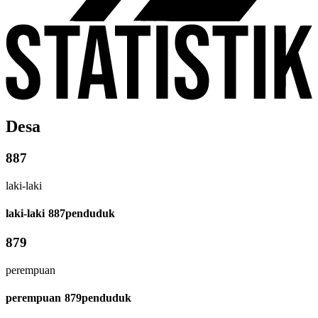
Desa
887
laki-laki
laki-laki
887
penduduk
879
perempuan
perempuan
879
penduduk