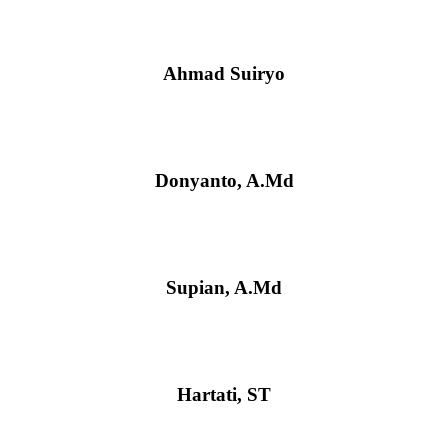
Kepala Desa
Ahmad Suiryo
Sekretaris Desa
Donyanto, A.Md
Kaur Tata Usaha Dan Umum
Supian, A.Md
Kaur Keuangan
Hartati, ST