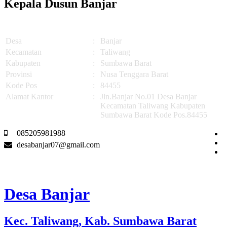
Kepala Dusun Banjar
Desa
:
Banjar
Kecamatan
:
Taliwang
Kabupaten
:
Sumbawa Barat
Provinsi
:
Nusa Tenggara Barat
Kode Pos
:
84455
Alamat Kantor
:
Jln.Banjar No.01 Desa Banjar
Kecamatan Taliwang Kabupaten
Sumbawa Barat Kode Pos.84455
085205981988
desabanjar07@gmail.com
Desa Banjar
Kec. Taliwang, Kab. Sumbawa Barat